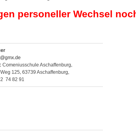
gen personeller Wechsel
noc
uer
er@gmx.de
:
Comeniusschule Aschaffenburg,
Weg 125, 63739 Aschaffenburg,
– 2 74 82 91