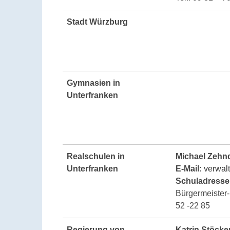
Stadt Würzburg
Gymnasien
in
Unterfranken
Realschulen in
Michael Zehn
Unterfranken
E-Mail:
verwal
Schuladresse
Bürgermeister-K
52 -22 85
Regierung von
Katrin Stöcke