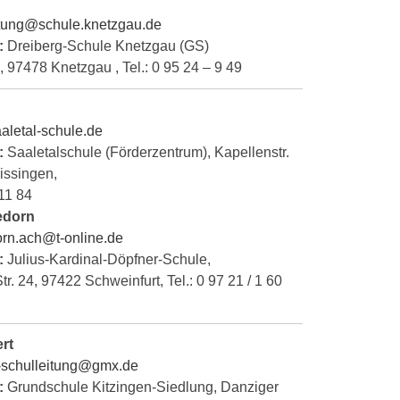
tung@schule.knetzgau.de
:
Dreiberg-Schule Knetzgau (GS)
4, 97478 Knetzgau , Tel.: 0 95 24 – 9 49
aletal-schule.de
:
Saaletalschule (Förderzentrum), Kapellenstr.
issingen,
 11 84
edorn
rn.ach@t-online.de
:
Julius-Kardinal-Döpfner-Schule,
r. 24, 97422 Schweinfurt, Tel.: 0 97 21 / 1 60
rt
-schulleitung@gmx.de
:
Grundschule Kitzingen-Siedlung, Danziger