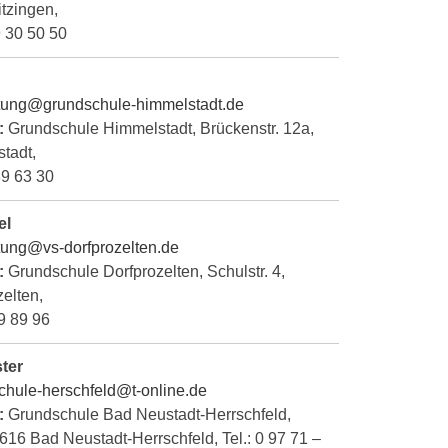
itzingen,
 9 30 50 50
tung@grundschule-himmelstadt.de
:
Grundschule Himmelstadt, Brückenstr. 12a,
tadt,
 89 63 30
el
tung@vs-dorfprozelten.de
:
Grundschule Dorfprozelten, Schulstr. 4,
elten,
 9 89 96
ter
chule-herschfeld@t-online.de
:
Grundschule Bad Neustadt-Herrschfeld,
7616 Bad Neustadt-Herrschfeld, Tel.: 0 97 71 –