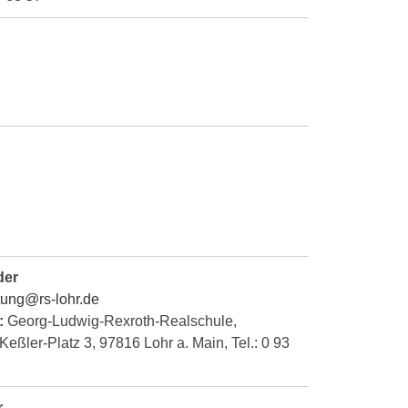
der
tung@rs-lohr.de
:
Georg-Ludwig-Rexroth-Realschule,
eßler-Platz 3, 97816 Lohr a. Main, Tel.: 0 93
r