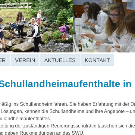
ER
VEREIN
AKTUELLES
KONTAKT
Schullandheimaufenthalte in
mäßig ins Schullandheim fahren. Sie haben Erfahrung mit der O
nd Lösungen, kennen die Schullandheime und ihre Angebote – un
ullandheimaufenthaltes.
Leitung der zuständigen Regierungsschulrätin tauschen sich die
 und geben Rückmeldungen an das SWU.