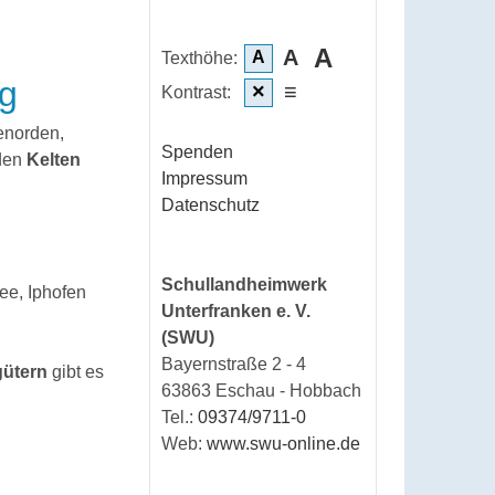
A
A
A
Texthöhe:
rg
×
≡
Kontrast:
enorden,
Spenden
 den
Kelten
Impressum
Datenschutz
Schullandheimwerk
ee, Iphofen
Unterfranken e. V.
(SWU)
Bayernstraße 2 - 4
gütern
gibt es
63863 Eschau - Hobbach
Tel.:
09374/9711-0
Web:
www.swu-online.de